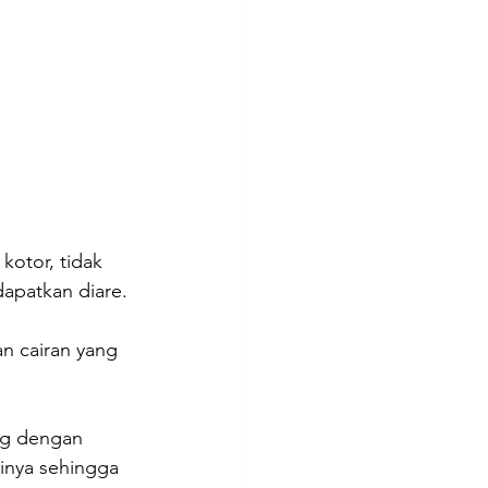
otor, tidak 
apatkan diare. 
n cairan yang 
ng dengan 
inya sehingga 