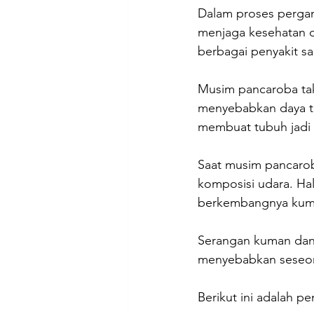
Dalam proses pergan
menjaga kesehatan d
berbagai penyakit s
Musim pancaroba tak
menyebabkan daya tah
membuat tubuh jadi r
Saat musim pancarob
komposisi udara. Hal
berkembangnya kuman
Serangan kuman dan 
menyebabkan seseor
Berikut ini adalah 