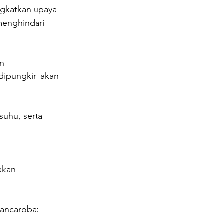
ngkatkan upaya 
enghindari 
n 
ipungkiri akan 
uhu, serta 
 
akan 
pancaroba: