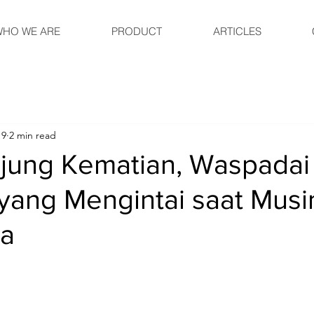
HO WE ARE
PRODUCT
ARTICLES
19
2 min read
ujung Kematian, Waspadai
 yang Mengintai saat Mus
ba