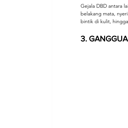
Gejala DBD antara lai
belakang mata, nyer
bintik di kulit, hing
3. GANGGU