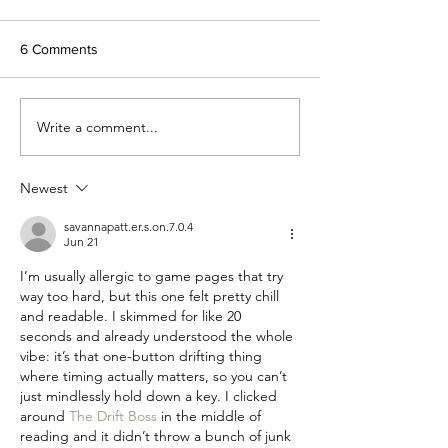
6 Comments
Write a comment...
Jaga Kesehatan Pembuluh
Kesehatan Penc
Darah dengan Antioksidan
Imunitas Terjaga
Alami Healthymed
Herbal dari TEM
Newest
savannapatt.er.s.on.7.0.4
Jun 21
I’m usually allergic to game pages that try 
way too hard, but this one felt pretty chill 
and readable. I skimmed for like 20 
seconds and already understood the whole 
vibe: it’s that one-button drifting thing 
where timing actually matters, so you can’t 
just mindlessly hold down a key. I clicked 
around 
The Drift Boss
 in the middle of 
reading and it didn’t throw a bunch of junk 