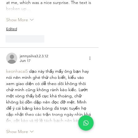
at me, which was a nice surprise. The text is 
broken up…
Show More
Edited
Like
Reply
jennysilva3.2.3.12
Jun 17
keonhacai5
 dạo này thấy mấy ông bạn hay 
nói nên mình ghé thử cho biết, kiểu vào 
xem giao diện có dễ theo dõi không thôi 
chứ mình cũng không rành kèo kiếc. Lướt 
một vòng thấy bố cục khá thoáng, chữ 
không bị dồn dập nên đọc đỡ mệt. Mình 
để ý cái bảng kèo bóng đá trực tuyến họ 
cập nhật theo các trận trong ngày nhìn khá 
ổn, cột kèo và tỷ lệ tách bạch nên kéo…
Show More