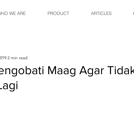
HO WE ARE
PRODUCT
ARTICLES
2019
2 min read
engobati Maag Agar Tida
agi