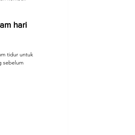
am hari 
m tidur untuk 
g sebelum 