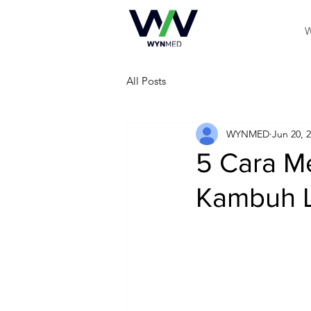
W
All Posts
WYNMED
Jun 20, 
5 Cara M
Kambuh L